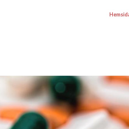
Hemsid
se
ver veta om läkemedel