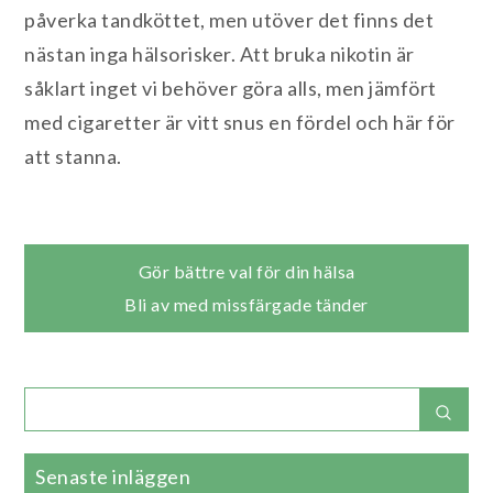
påverka tandköttet, men utöver det finns det
nästan inga hälsorisker. Att bruka nikotin är
såklart inget vi behöver göra alls, men jämfört
med cigaretter är vitt snus en fördel och här för
att stanna.
Inläggsnavigering
Gör bättre val för din hälsa
Bli av med missfärgade tänder
Search
Sear
for:
Senaste inläggen