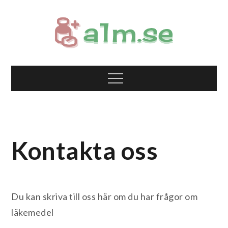
Skip
to
content
a1m.se
Allt du behöver veta om läkemedel
Menu
Kontakta oss
Du kan skriva till oss här om du har frågor om
läkemedel