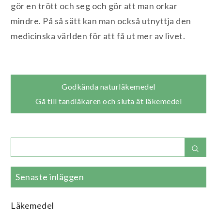
gör en trött och seg och gör att man orkar
mindre. På så sätt kan man också utnyttja den
medicinska världen för att få ut mer av livet.
Inläggsnavigering
Godkända naturläkemedel
Gå till tandläkaren och sluta ät läkemedel
Search
Sear
for:
Senaste inläggen
Läkemedel